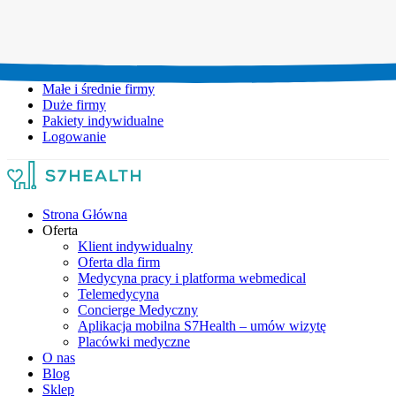
Umów wizytę:
+48 777 111 777
Infolinia czynna:
pon-pt: 8.00-20.00
Małe i średnie firmy
Duże firmy
Pakiety indywidualne
Logowanie
Strona Główna
Oferta
Klient indywidualny
Oferta dla firm
Medycyna pracy i platforma webmedical
Telemedycyna
Concierge Medyczny
Aplikacja mobilna S7Health – umów wizytę
Placówki medyczne
O nas
Blog
Sklep