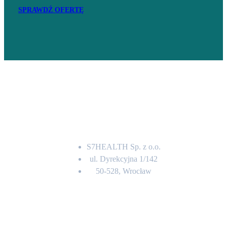
SPRAWDŹ OFERTĘ
Adres
S7HEALTH Sp. z o.o.
ul. Dyrekcyjna 1/142
50-528, Wrocław
Kontakt