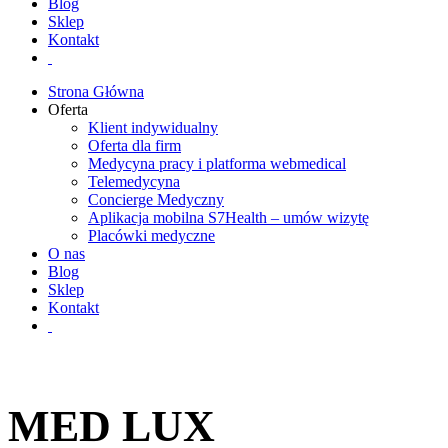
Blog
Sklep
Kontakt
Strona Główna
Oferta
Klient indywidualny
Oferta dla firm
Medycyna pracy i platforma webmedical
Telemedycyna
Concierge Medyczny
Aplikacja mobilna S7Health – umów wizytę
Placówki medyczne
O nas
Blog
Sklep
Kontakt
MED LUX