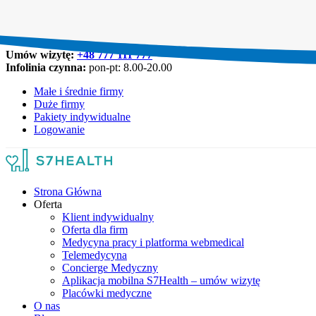
Umów wizytę:
+48 777 111 777
Infolinia czynna:
pon-pt: 8.00-20.00
Małe i średnie firmy
Duże firmy
Pakiety indywidualne
Logowanie
Strona Główna
Oferta
Klient indywidualny
Oferta dla firm
Medycyna pracy i platforma webmedical
Telemedycyna
Concierge Medyczny
Aplikacja mobilna S7Health – umów wizytę
Placówki medyczne
O nas