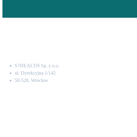
Adres
S7HEALTH Sp. z o.o.
ul. Dyrekcyjna 1/142
50-528, Wrocław
Kontakt