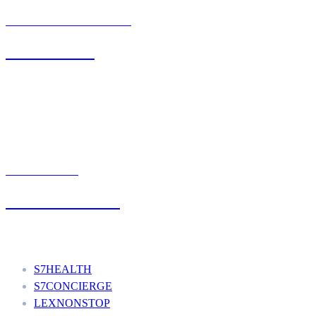
BIURO OBSŁUGI KLIENTA
71 342 88 41
UMÓW WIZYTĘ
+48 777 111 777
Nasze usługi
S7HEALTH
S7CONCIERGE
LEXNONSTOP