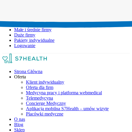
Umów wizytę:
+48 777 111 777
Infolinia czynna:
pon-pt: 8.00-20.00
Małe i średnie firmy
Duże firmy
Pakiety indywidualne
Logowanie
Strona Główna
Oferta
Klient indywidualny
Oferta dla firm
Medycyna pracy i platforma webmedical
Telemedycyna
Concierge Medyczny
Aplikacja mobilna S7Health – umów wizytę
Placówki medyczne
O nas
Blog
Sklep