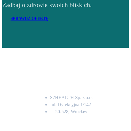
Zadbaj o zdrowie swoich bliskich.
SPRAWDŹ OFERTĘ
Adres
S7HEALTH Sp. z o.o.
ul. Dyrekcyjna 1/142
50-528, Wrocław