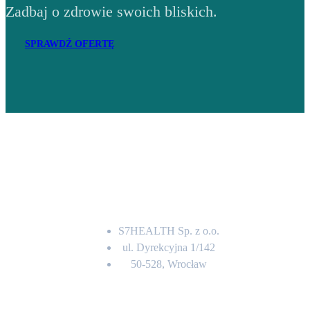
Zadbaj o zdrowie swoich bliskich.
SPRAWDŹ OFERTĘ
Adres
S7HEALTH Sp. z o.o.
ul. Dyrekcyjna 1/142
50-528, Wrocław