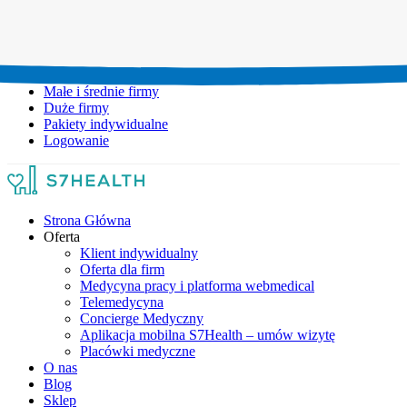
Umów wizytę:
+48 777 111 777
Infolinia czynna:
pon-pt: 8.00-20.00
Małe i średnie firmy
Duże firmy
Pakiety indywidualne
Logowanie
Strona Główna
Oferta
Klient indywidualny
Oferta dla firm
Medycyna pracy i platforma webmedical
Telemedycyna
Concierge Medyczny
Aplikacja mobilna S7Health – umów wizytę
Placówki medyczne
O nas
Blog
Sklep