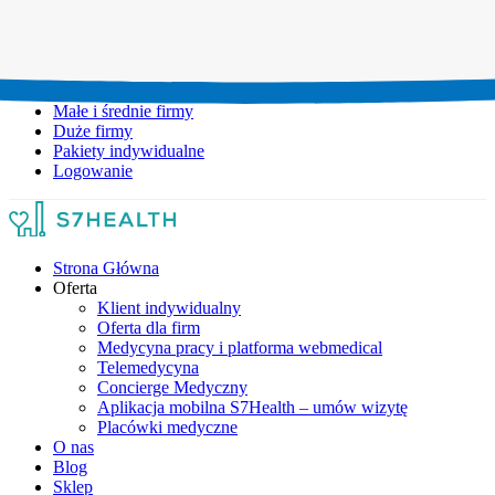
Umów wizytę:
+48 777 111 777
Infolinia czynna:
pon-pt: 8.00-20.00
Małe i średnie firmy
Duże firmy
Pakiety indywidualne
Logowanie
Strona Główna
Oferta
Klient indywidualny
Oferta dla firm
Medycyna pracy i platforma webmedical
Telemedycyna
Concierge Medyczny
Aplikacja mobilna S7Health – umów wizytę
Placówki medyczne
O nas
Blog
Sklep