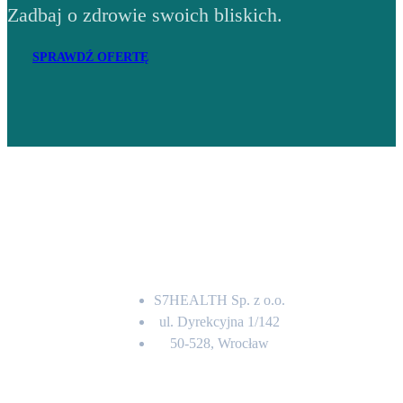
Zadbaj o zdrowie swoich bliskich.
SPRAWDŹ OFERTĘ
Adres
S7HEALTH Sp. z o.o.
ul. Dyrekcyjna 1/142
50-528, Wrocław