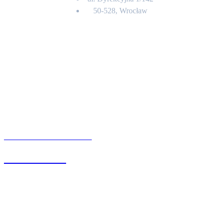
50-528, Wrocław
Kontakt
BIURO OBSŁUGI KLIENTA
71 342 88 41