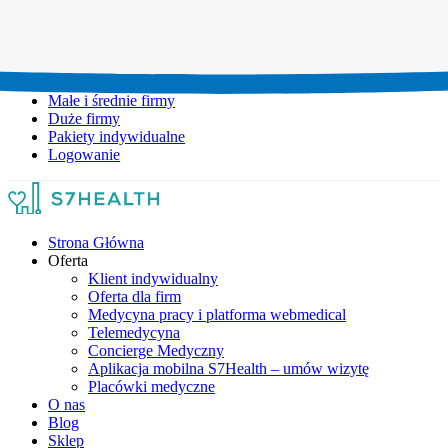
Umów wizytę:
+48 777 111 777
Infolinia czynna:
pon-pt: 8.00-20.00
Małe i średnie firmy
Duże firmy
Pakiety indywidualne
Logowanie
Strona Główna
Oferta
Klient indywidualny
Oferta dla firm
Medycyna pracy i platforma webmedical
Telemedycyna
Concierge Medyczny
Aplikacja mobilna S7Health – umów wizytę
Placówki medyczne
O nas
Blog
Sklep