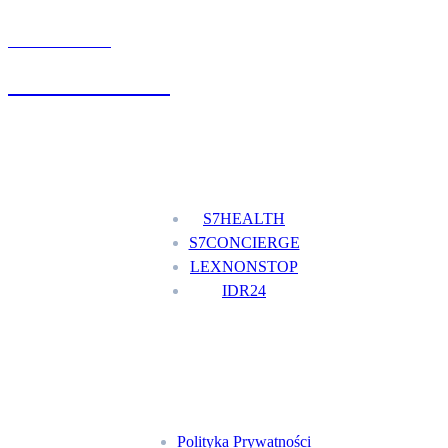
UMÓW WIZYTĘ
+48 777 111 777
Nasze usługi
S7HEALTH
S7CONCIERGE
LEXNONSTOP
IDR24
Menu
Polityka Prywatności