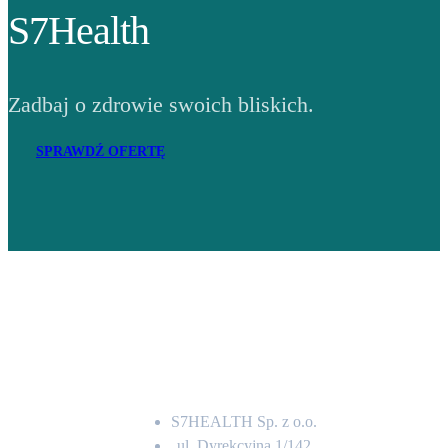
S7Health
Zadbaj o zdrowie swoich bliskich.
SPRAWDŹ OFERTĘ
Adres
S7HEALTH Sp. z o.o.
ul. Dyrekcyjna 1/142