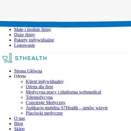
Umów wizytę:
+48 777 111 777
Infolinia czynna:
pon-pt: 8.00-20.00
Małe i średnie firmy
Duże firmy
Pakiety indywidualne
Logowanie
Strona Główna
Oferta
Klient indywidualny
Oferta dla firm
Medycyna pracy i platforma webmedical
Telemedycyna
Concierge Medyczny
Aplikacja mobilna S7Health – umów wizytę
Placówki medyczne
O nas
Blog
Sklep