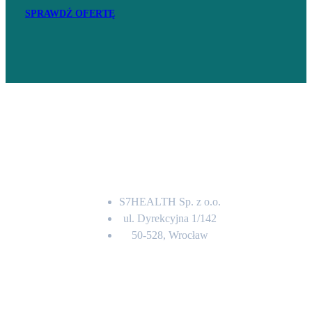
SPRAWDŹ OFERTĘ
Adres
S7HEALTH Sp. z o.o.
ul. Dyrekcyjna 1/142
50-528, Wrocław
Kontakt