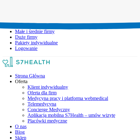
Umów wizytę:
+48 777 111 777
Infolinia czynna:
pon-pt: 8.00-20.00
Małe i średnie firmy
Duże firmy
Pakiety indywidualne
Logowanie
Strona Główna
Oferta
Klient indywidualny
Oferta dla firm
Medycyna pracy i platforma webmedical
Telemedycyna
Concierge Medyczny
Aplikacja mobilna S7Health – umów wizytę
Placówki medyczne
O nas
Blog
Sklep