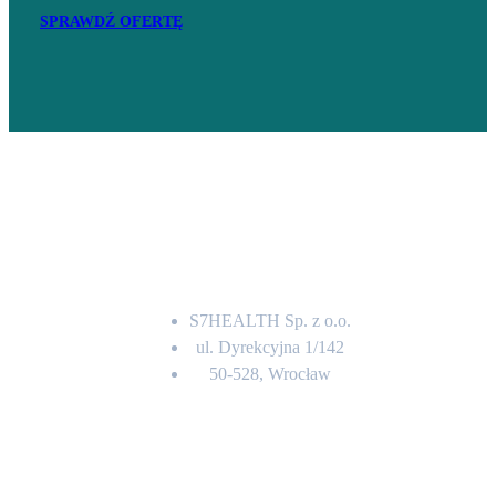
SPRAWDŹ OFERTĘ
Adres
S7HEALTH Sp. z o.o.
ul. Dyrekcyjna 1/142
50-528, Wrocław
Kontakt