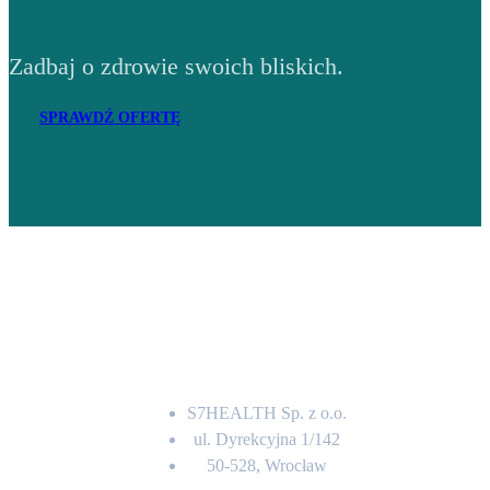
Zadbaj o zdrowie swoich bliskich.
SPRAWDŹ OFERTĘ
Adres
S7HEALTH Sp. z o.o.
ul. Dyrekcyjna 1/142
50-528, Wrocław