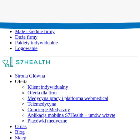
Umów wizytę:
+48 777 111 777
Infolinia czynna:
pon-pt: 8.00-20.00
Małe i średnie firmy
Duże firmy
Pakiety indywidualne
Logowanie
Strona Główna
Oferta
Klient indywidualny
Oferta dla firm
Medycyna pracy i platforma webmedical
Telemedycyna
Concierge Medyczny
Aplikacja mobilna S7Health – umów wizytę
Placówki medyczne
O nas
Blog
Sklep