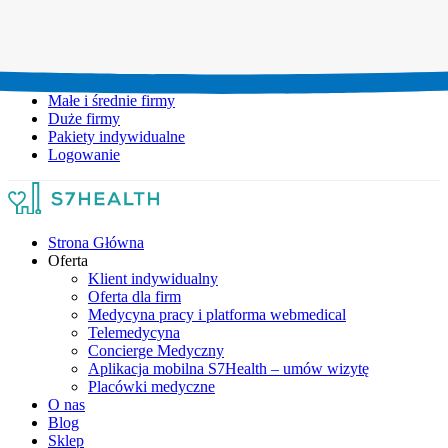
Umów wizytę:
+48 777 111 777
Infolinia czynna:
pon-pt: 8.00-20.00
Małe i średnie firmy
Duże firmy
Pakiety indywidualne
Logowanie
Strona Główna
Oferta
Klient indywidualny
Oferta dla firm
Medycyna pracy i platforma webmedical
Telemedycyna
Concierge Medyczny
Aplikacja mobilna S7Health – umów wizytę
Placówki medyczne
O nas
Blog
Sklep