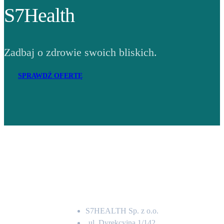
S7Health
Zadbaj o zdrowie swoich bliskich.
SPRAWDŹ OFERTĘ
Adres
S7HEALTH Sp. z o.o.
ul. Dyrekcyjna 1/142