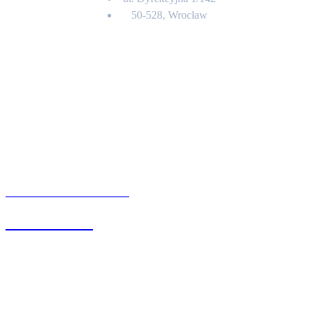
50-528, Wrocław
Kontakt
BIURO OBSŁUGI KLIENTA
71 342 88 41