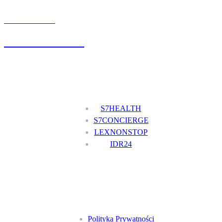
UMÓW WIZYTĘ
+48 777 111 777
Nasze usługi
S7HEALTH
S7CONCIERGE
LEXNONSTOP
IDR24
Menu
Polityka Prywatności