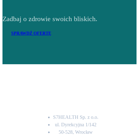
Zadbaj o zdrowie swoich bliskich.
SPRAWDŹ OFERTĘ
Adres
S7HEALTH Sp. z o.o.
ul. Dyrekcyjna 1/142
50-528, Wrocław