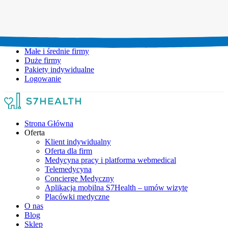
Umów wizytę:
+48 777 111 777
Infolinia czynna:
pon-pt: 8.00-20.00
Małe i średnie firmy
Duże firmy
Pakiety indywidualne
Logowanie
Strona Główna
Oferta
Klient indywidualny
Oferta dla firm
Medycyna pracy i platforma webmedical
Telemedycyna
Concierge Medyczny
Aplikacja mobilna S7Health – umów wizytę
Placówki medyczne
O nas
Blog
Sklep