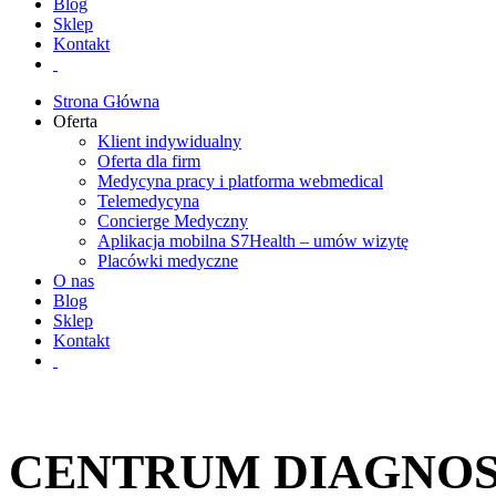
Blog
Sklep
Kontakt
Strona Główna
Oferta
Klient indywidualny
Oferta dla firm
Medycyna pracy i platforma webmedical
Telemedycyna
Concierge Medyczny
Aplikacja mobilna S7Health – umów wizytę
Placówki medyczne
O nas
Blog
Sklep
Kontakt
CENTRUM DIAGNO