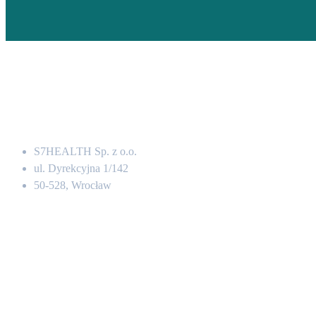
Adres
S7HEALTH Sp. z o.o.
ul. Dyrekcyjna 1/142
50-528, Wrocław
Kontakt