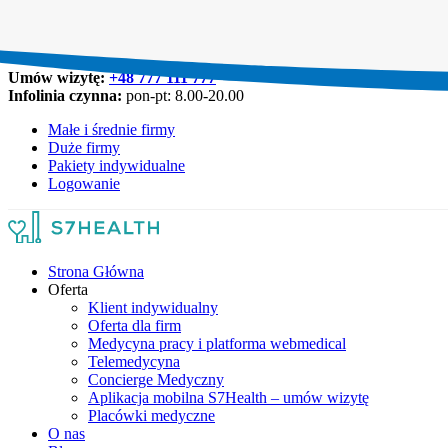
Umów wizytę:
+48 777 111 777
Infolinia czynna:
pon-pt: 8.00-20.00
Małe i średnie firmy
Duże firmy
Pakiety indywidualne
Logowanie
Strona Główna
Oferta
Klient indywidualny
Oferta dla firm
Medycyna pracy i platforma webmedical
Telemedycyna
Concierge Medyczny
Aplikacja mobilna S7Health – umów wizytę
Placówki medyczne
O nas