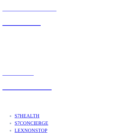
BIURO OBSŁUGI KLIENTA
71 342 88 41
UMÓW WIZYTĘ
+48 777 111 777
Nasze usługi
S7HEALTH
S7CONCIERGE
LEXNONSTOP