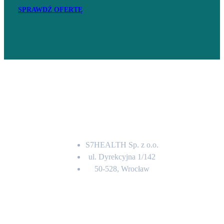
SPRAWDŹ OFERTĘ
Adres
S7HEALTH Sp. z o.o.
ul. Dyrekcyjna 1/142
50-528, Wrocław
Kontakt