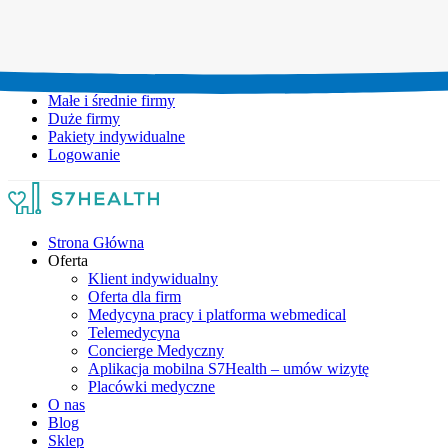
Umów wizytę:
+48 777 111 777
Infolinia czynna:
pon-pt: 8.00-20.00
Małe i średnie firmy
Duże firmy
Pakiety indywidualne
Logowanie
Strona Główna
Oferta
Klient indywidualny
Oferta dla firm
Medycyna pracy i platforma webmedical
Telemedycyna
Concierge Medyczny
Aplikacja mobilna S7Health – umów wizytę
Placówki medyczne
O nas
Blog
Sklep