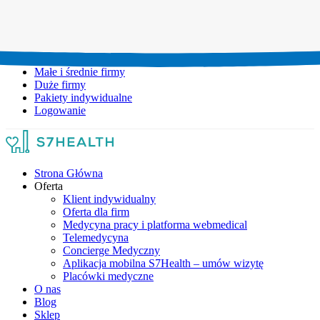
Umów wizytę:
+48 777 111 777
Infolinia czynna:
pon-pt: 8.00-20.00
Małe i średnie firmy
Duże firmy
Pakiety indywidualne
Logowanie
Strona Główna
Oferta
Klient indywidualny
Oferta dla firm
Medycyna pracy i platforma webmedical
Telemedycyna
Concierge Medyczny
Aplikacja mobilna S7Health – umów wizytę
Placówki medyczne
O nas
Blog
Sklep