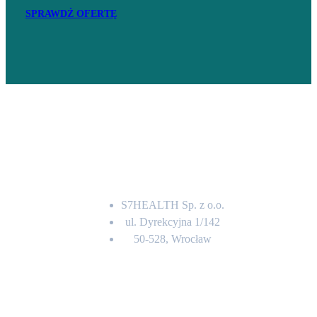
SPRAWDŹ OFERTĘ
Adres
S7HEALTH Sp. z o.o.
ul. Dyrekcyjna 1/142
50-528, Wrocław
Kontakt