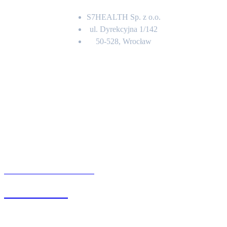
S7HEALTH Sp. z o.o.
ul. Dyrekcyjna 1/142
50-528, Wrocław
Kontakt
BIURO OBSŁUGI KLIENTA
71 342 88 41