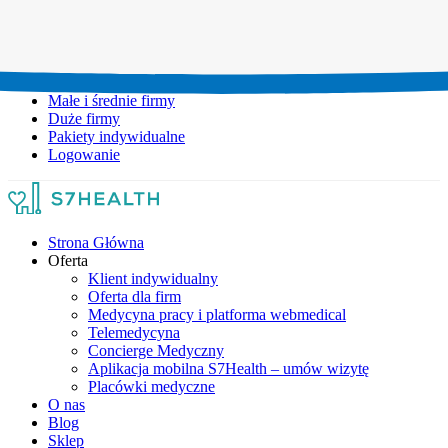
Umów wizytę:
+48 777 111 777
Infolinia czynna:
pon-pt: 8.00-20.00
Małe i średnie firmy
Duże firmy
Pakiety indywidualne
Logowanie
Strona Główna
Oferta
Klient indywidualny
Oferta dla firm
Medycyna pracy i platforma webmedical
Telemedycyna
Concierge Medyczny
Aplikacja mobilna S7Health – umów wizytę
Placówki medyczne
O nas
Blog
Sklep