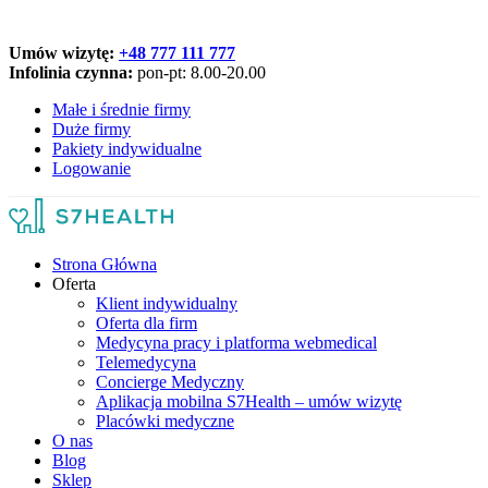
Umów wizytę:
+48 777 111 777
Infolinia czynna:
pon-pt: 8.00-20.00
Małe i średnie firmy
Duże firmy
Pakiety indywidualne
Logowanie
Strona Główna
Oferta
Klient indywidualny
Oferta dla firm
Medycyna pracy i platforma webmedical
Telemedycyna
Concierge Medyczny
Aplikacja mobilna S7Health – umów wizytę
Placówki medyczne
O nas
Blog
Sklep