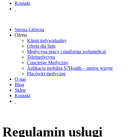
Kontakt
Strona Główna
Oferta
Klient indywidualny
Oferta dla firm
Medycyna pracy i platforma webmedical
Telemedycyna
Concierge Medyczny
Aplikacja mobilna S7Health – umów wizytę
Placówki medyczne
O nas
Blog
Sklep
Kontakt
Regulamin usługi