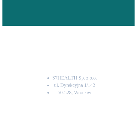
Adres
S7HEALTH Sp. z o.o.
ul. Dyrekcyjna 1/142
50-528, Wrocław
Kontakt