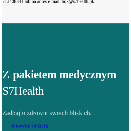
713408841 lub na adres e-mail: bok@s7health.pl.
Z
pakietem medycznym
S7Health
Zadbaj o zdrowie swoich bliskich.
SPRAWDŹ OFERTĘ