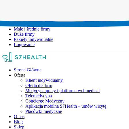
Umów wizytę:
+48 777 111 777
Infolinia czynna:
pon-pt: 8.00-20.00
Małe i średnie firmy
Duże firmy
Pakiety indywidualne
Logowanie
Strona Główna
Oferta
Klient indywidualny
Oferta dla firm
Medycyna pracy i platforma webmedical
Telemedycyna
Concierge Medyczny
Aplikacja mobilna S7Health – umów wizytę
Placówki medyczne
O nas
Blog
Sklep