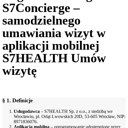
S7Concierge –
samodzielnego
umawiania wizyt w
aplikacji mobilnej
S7HEALTH Umów
wizytę
§ 1. Definicje
Usługodawca
– S7HEALTH Sp. z o.o., z siedzibą we
Wrocławiu, pl. Orląt Lwowskich 20D, 53-605 Wrocław, NIP:
8971836076.
Aplikacja mobilna
– oprogramowanie udostępnione przez