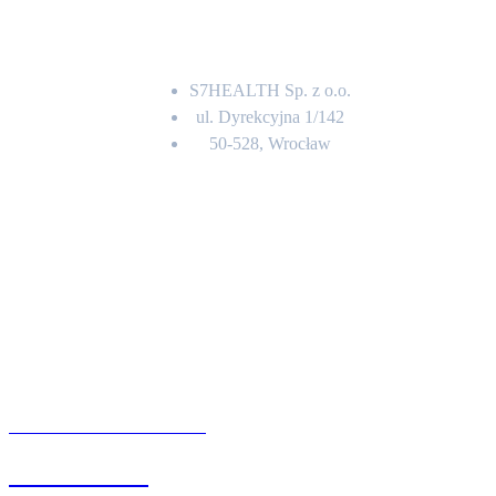
Adres
S7HEALTH Sp. z o.o.
ul. Dyrekcyjna 1/142
50-528, Wrocław
Kontakt
BIURO OBSŁUGI KLIENTA
71 342 88 41