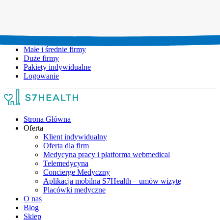
Umów wizytę:
+48 777 111 777
Infolinia czynna:
pon-pt: 8.00-20.00
Małe i średnie firmy
Duże firmy
Pakiety indywidualne
Logowanie
Strona Główna
Oferta
Klient indywidualny
Oferta dla firm
Medycyna pracy i platforma webmedical
Telemedycyna
Concierge Medyczny
Aplikacja mobilna S7Health – umów wizytę
Placówki medyczne
O nas
Blog
Sklep