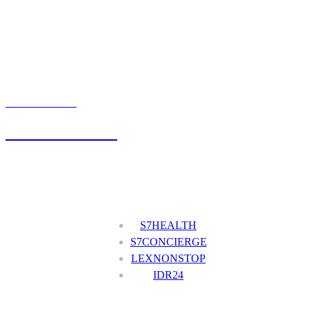
UMÓW WIZYTĘ
+48 777 111 777
Nasze usługi
S7HEALTH
S7CONCIERGE
LEXNONSTOP
IDR24