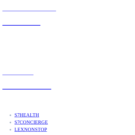
BIURO OBSŁUGI KLIENTA
71 342 88 41
UMÓW WIZYTĘ
+48 777 111 777
Nasze usługi
S7HEALTH
S7CONCIERGE
LEXNONSTOP