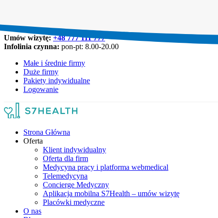
Umów wizytę:
+48 777 111 777
Infolinia czynna:
pon-pt: 8.00-20.00
Małe i średnie firmy
Duże firmy
Pakiety indywidualne
Logowanie
Strona Główna
Oferta
Klient indywidualny
Oferta dla firm
Medycyna pracy i platforma webmedical
Telemedycyna
Concierge Medyczny
Aplikacja mobilna S7Health – umów wizytę
Placówki medyczne
O nas