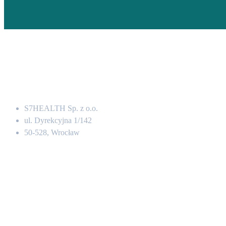
Adres
S7HEALTH Sp. z o.o.
ul. Dyrekcyjna 1/142
50-528, Wrocław
Kontakt