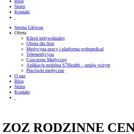
Blog
Sklep
Kontakt
Strona Główna
Oferta
Klient indywidualny
Oferta dla firm
Medycyna pracy i platforma webmedical
Telemedycyna
Concierge Medyczny
Aplikacja mobilna S7Health – umów wizytę
Placówki medyczne
O nas
Blog
Sklep
Kontakt
ZOZ RODZINNE CEN