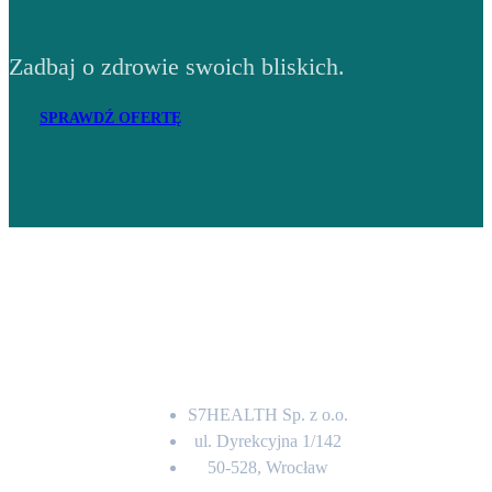
Zadbaj o zdrowie swoich bliskich.
SPRAWDŹ OFERTĘ
Adres
S7HEALTH Sp. z o.o.
ul. Dyrekcyjna 1/142
50-528, Wrocław