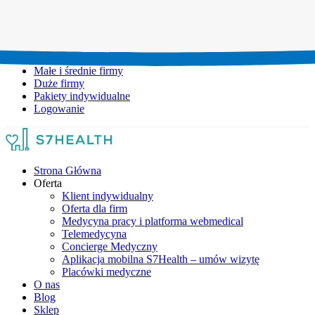
Umów wizytę:
+48 777 111 777
Infolinia czynna:
pon-pt: 8.00-20.00
Małe i średnie firmy
Duże firmy
Pakiety indywidualne
Logowanie
Strona Główna
Oferta
Klient indywidualny
Oferta dla firm
Medycyna pracy i platforma webmedical
Telemedycyna
Concierge Medyczny
Aplikacja mobilna S7Health – umów wizytę
Placówki medyczne
O nas
Blog
Sklep