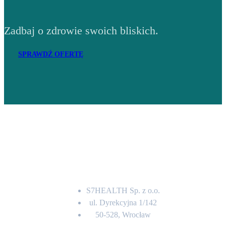
Zadbaj o zdrowie swoich bliskich.
SPRAWDŹ OFERTĘ
Adres
S7HEALTH Sp. z o.o.
ul. Dyrekcyjna 1/142
50-528, Wrocław