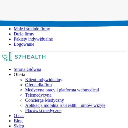
Umów wizytę:
+48 777 111 777
Infolinia czynna:
pon-pt: 8.00-20.00
Małe i średnie firmy
Duże firmy
Pakiety indywidualne
Logowanie
Strona Główna
Oferta
Klient indywidualny
Oferta dla firm
Medycyna pracy i platforma webmedical
Telemedycyna
Concierge Medyczny
Aplikacja mobilna S7Health – umów wizytę
Placówki medyczne
O nas
Blog
Sklep