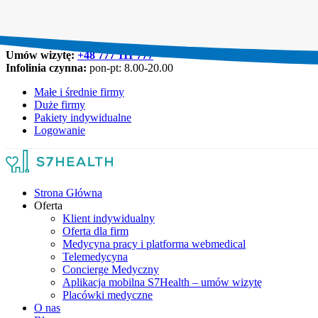
Umów wizytę:
+48 777 111 777
Infolinia czynna:
pon-pt: 8.00-20.00
Małe i średnie firmy
Duże firmy
Pakiety indywidualne
Logowanie
Strona Główna
Oferta
Klient indywidualny
Oferta dla firm
Medycyna pracy i platforma webmedical
Telemedycyna
Concierge Medyczny
Aplikacja mobilna S7Health – umów wizytę
Placówki medyczne
O nas