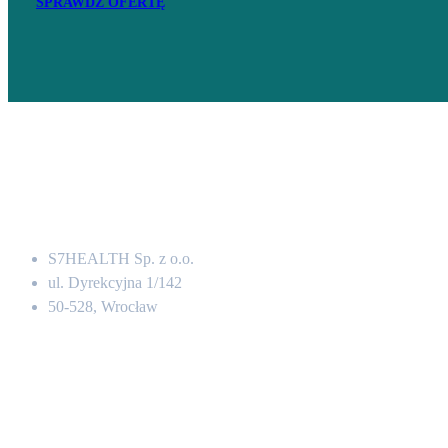
SPRAWDŹ OFERTĘ
Adres
S7HEALTH Sp. z o.o.
ul. Dyrekcyjna 1/142
50-528, Wrocław
Kontakt