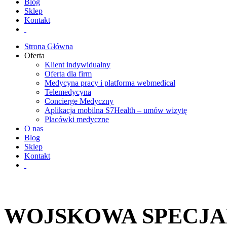
Blog
Sklep
Kontakt
Strona Główna
Oferta
Klient indywidualny
Oferta dla firm
Medycyna pracy i platforma webmedical
Telemedycyna
Concierge Medyczny
Aplikacja mobilna S7Health – umów wizytę
Placówki medyczne
O nas
Blog
Sklep
Kontakt
WOJSKOWA SPECJA