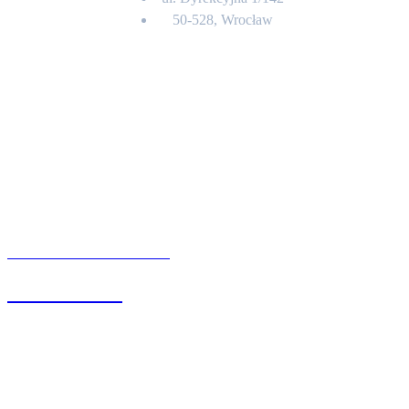
50-528, Wrocław
Kontakt
BIURO OBSŁUGI KLIENTA
71 342 88 41