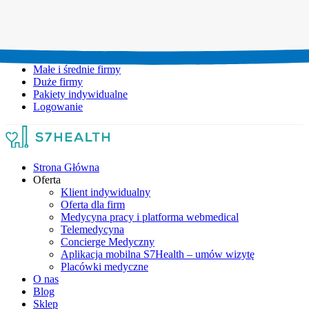
Umów wizytę:
+48 777 111 777
Infolinia czynna:
pon-pt: 8.00-20.00
Małe i średnie firmy
Duże firmy
Pakiety indywidualne
Logowanie
Strona Główna
Oferta
Klient indywidualny
Oferta dla firm
Medycyna pracy i platforma webmedical
Telemedycyna
Concierge Medyczny
Aplikacja mobilna S7Health – umów wizytę
Placówki medyczne
O nas
Blog
Sklep