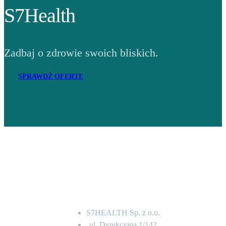
S7Health
Zadbaj o zdrowie swoich bliskich.
SPRAWDŹ OFERTĘ
Adres
S7HEALTH Sp. z o.o.
ul. Dyrekcyjna 1/142