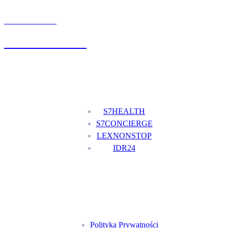
UMÓW WIZYTĘ
+48 777 111 777
Nasze usługi
S7HEALTH
S7CONCIERGE
LEXNONSTOP
IDR24
Menu
Polityka Prywatności