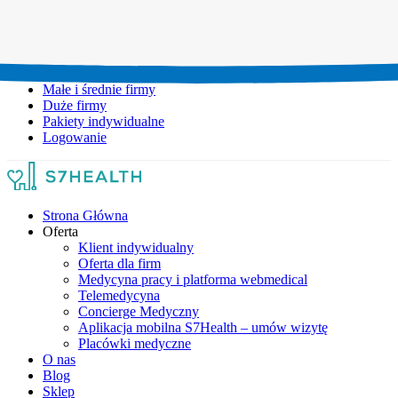
Umów wizytę:
+48 777 111 777
Infolinia czynna:
pon-pt: 8.00-20.00
Małe i średnie firmy
Duże firmy
Pakiety indywidualne
Logowanie
Strona Główna
Oferta
Klient indywidualny
Oferta dla firm
Medycyna pracy i platforma webmedical
Telemedycyna
Concierge Medyczny
Aplikacja mobilna S7Health – umów wizytę
Placówki medyczne
O nas
Blog
Sklep