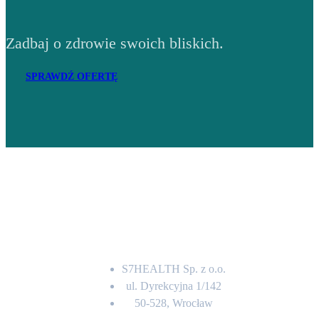
Zadbaj o zdrowie swoich bliskich.
SPRAWDŹ OFERTĘ
Adres
S7HEALTH Sp. z o.o.
ul. Dyrekcyjna 1/142
50-528, Wrocław