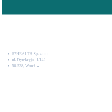
Adres
S7HEALTH Sp. z o.o.
ul. Dyrekcyjna 1/142
50-528, Wrocław
Kontakt