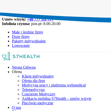
Umów wizytę:
+48 777 111 777
Infolinia czynna:
pon-pt: 8.00-20.00
Małe i średnie firmy
Duże firmy
Pakiety indywidualne
Logowanie
Strona Główna
Oferta
Klient indywidualny
Oferta dla firm
Medycyna pracy i platforma webmedical
Telemedycyna
Concierge Medyczny
Aplikacja mobilna S7Health – umów wizytę
Placówki medyczne
O nas