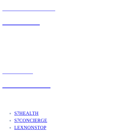
BIURO OBSŁUGI KLIENTA
71 342 88 41
UMÓW WIZYTĘ
+48 777 111 777
Nasze usługi
S7HEALTH
S7CONCIERGE
LEXNONSTOP