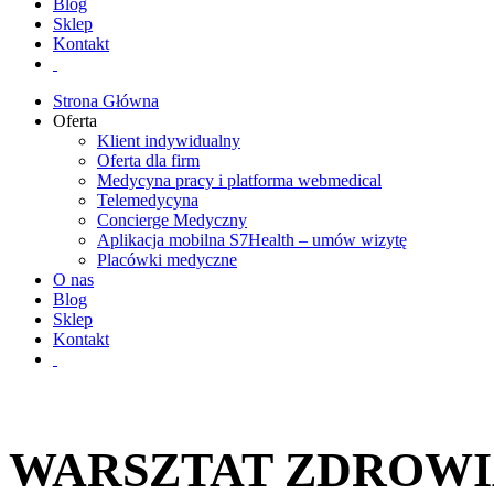
Blog
Sklep
Kontakt
Strona Główna
Oferta
Klient indywidualny
Oferta dla firm
Medycyna pracy i platforma webmedical
Telemedycyna
Concierge Medyczny
Aplikacja mobilna S7Health – umów wizytę
Placówki medyczne
O nas
Blog
Sklep
Kontakt
WARSZTAT ZDROWI