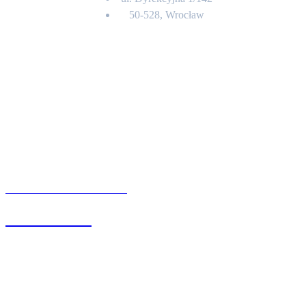
50-528, Wrocław
Kontakt
BIURO OBSŁUGI KLIENTA
71 342 88 41