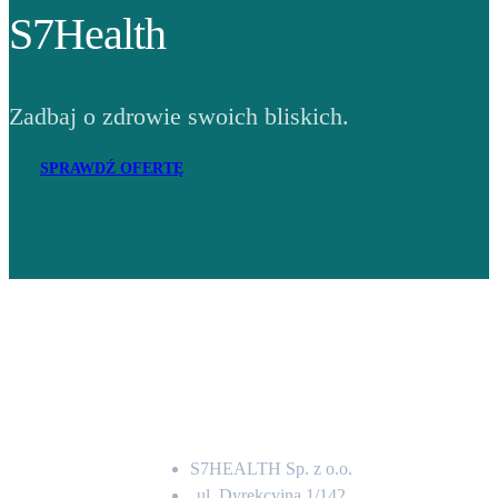
S7Health
Zadbaj o zdrowie swoich bliskich.
SPRAWDŹ OFERTĘ
Adres
S7HEALTH Sp. z o.o.
ul. Dyrekcyjna 1/142