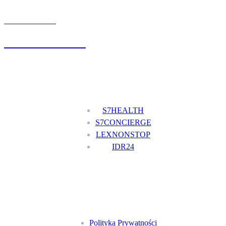
UMÓW WIZYTĘ
+48 777 111 777
Nasze usługi
S7HEALTH
S7CONCIERGE
LEXNONSTOP
IDR24
Menu
Polityka Prywatności