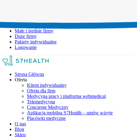
Umów wizytę:
+48 777 111 777
Infolinia czynna:
pon-pt: 8.00-20.00
Małe i średnie firmy
Duże firmy
Pakiety indywidualne
Logowanie
Strona Główna
Oferta
Klient indywidualny
Oferta dla firm
Medycyna pracy i platforma webmedical
Telemedycyna
Concierge Medyczny
Aplikacja mobilna S7Health – umów wizytę
Placówki medyczne
O nas
Blog
Sklep