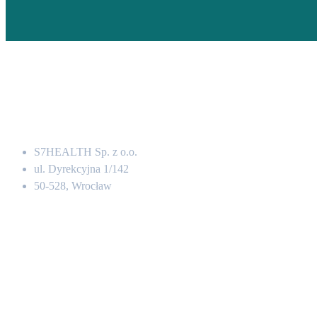
Adres
S7HEALTH Sp. z o.o.
ul. Dyrekcyjna 1/142
50-528, Wrocław
Kontakt