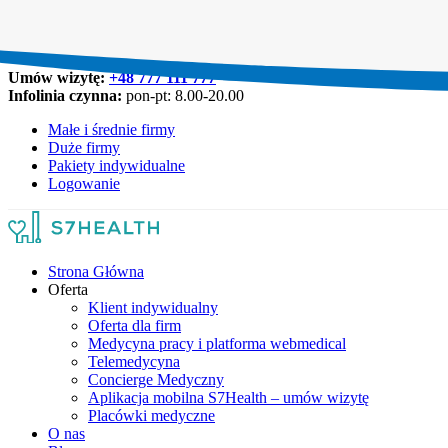
Umów wizytę:
+48 777 111 777
Infolinia czynna:
pon-pt: 8.00-20.00
Małe i średnie firmy
Duże firmy
Pakiety indywidualne
Logowanie
Strona Główna
Oferta
Klient indywidualny
Oferta dla firm
Medycyna pracy i platforma webmedical
Telemedycyna
Concierge Medyczny
Aplikacja mobilna S7Health – umów wizytę
Placówki medyczne
O nas