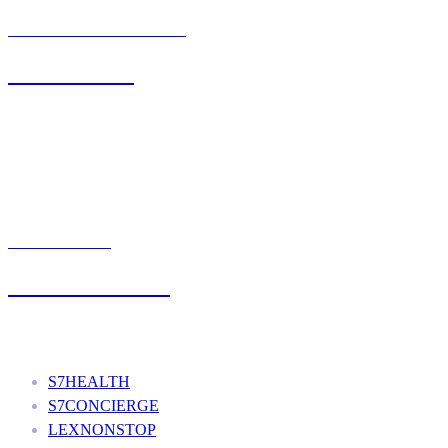
BIURO OBSŁUGI KLIENTA
71 342 88 41
UMÓW WIZYTĘ
+48 777 111 777
Nasze usługi
S7HEALTH
S7CONCIERGE
LEXNONSTOP