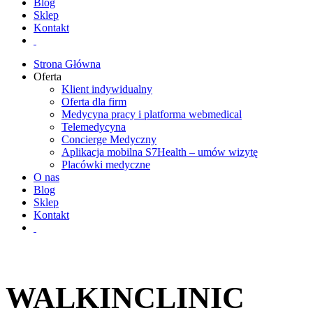
Blog
Sklep
Kontakt
Strona Główna
Oferta
Klient indywidualny
Oferta dla firm
Medycyna pracy i platforma webmedical
Telemedycyna
Concierge Medyczny
Aplikacja mobilna S7Health – umów wizytę
Placówki medyczne
O nas
Blog
Sklep
Kontakt
WALKINCLINIC