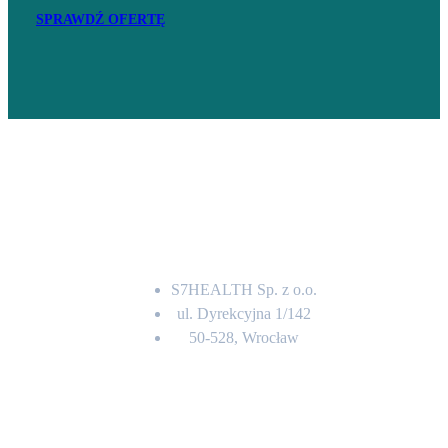
SPRAWDŹ OFERTĘ
Adres
S7HEALTH Sp. z o.o.
ul. Dyrekcyjna 1/142
50-528, Wrocław
Kontakt