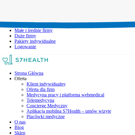
Umów wizytę:
+48 777 111 777
Infolinia czynna:
pon-pt: 8.00-20.00
Małe i średnie firmy
Duże firmy
Pakiety indywidualne
Logowanie
Strona Główna
Oferta
Klient indywidualny
Oferta dla firm
Medycyna pracy i platforma webmedical
Telemedycyna
Concierge Medyczny
Aplikacja mobilna S7Health – umów wizytę
Placówki medyczne
O nas
Blog
Sklep