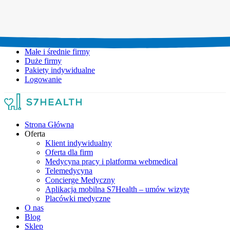
Umów wizytę:
+48 777 111 777
Infolinia czynna:
pon-pt: 8.00-20.00
Małe i średnie firmy
Duże firmy
Pakiety indywidualne
Logowanie
Strona Główna
Oferta
Klient indywidualny
Oferta dla firm
Medycyna pracy i platforma webmedical
Telemedycyna
Concierge Medyczny
Aplikacja mobilna S7Health – umów wizytę
Placówki medyczne
O nas
Blog
Sklep