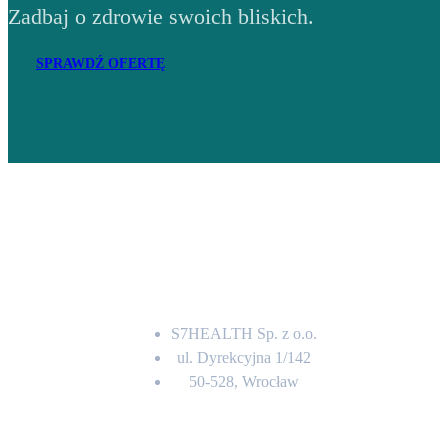
Zadbaj o zdrowie swoich bliskich.
SPRAWDŹ OFERTĘ
Adres
S7HEALTH Sp. z o.o.
ul. Dyrekcyjna 1/142
50-528, Wrocław