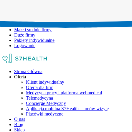
Umów wizytę:
+48 777 111 777
Infolinia czynna:
pon-pt: 8.00-20.00
Małe i średnie firmy
Duże firmy
Pakiety indywidualne
Logowanie
Strona Główna
Oferta
Klient indywidualny
Oferta dla firm
Medycyna pracy i platforma webmedical
Telemedycyna
Concierge Medyczny
Aplikacja mobilna S7Health – umów wizytę
Placówki medyczne
O nas
Blog
Sklep