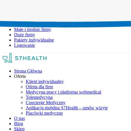
Umów wizytę:
+48 777 111 777
Infolinia czynna:
pon-pt: 8.00-20.00
Małe i średnie firmy
Duże firmy
Pakiety indywidualne
Logowanie
Strona Główna
Oferta
Klient indywidualny
Oferta dla firm
Medycyna pracy i platforma webmedical
Telemedycyna
Concierge Medyczny
Aplikacja mobilna S7Health – umów wizytę
Placówki medyczne
O nas
Blog
Sklep