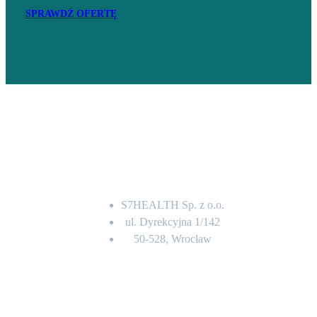
SPRAWDŹ OFERTĘ
Adres
S7HEALTH Sp. z o.o.
ul. Dyrekcyjna 1/142
50-528, Wrocław
Kontakt