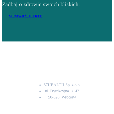
Zadbaj o zdrowie swoich bliskich.
SPRAWDŹ OFERTĘ
Adres
S7HEALTH Sp. z o.o.
ul. Dyrekcyjna 1/142
50-528, Wrocław