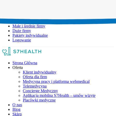
Umów wizytę:
+48 777 111 777
Infolinia czynna:
pon-pt: 8.00-20.00
Małe i średnie firmy
Duże firmy
Pakiety indywidualne
Logowanie
Strona Główna
Oferta
Klient indywidualny
Oferta dla firm
Medycyna pracy i platforma webmedical
Telemedycyna
Concierge Medyczny
Aplikacja mobilna S7Health – umów wizytę
Placówki medyczne
O nas
Blog
Sklep