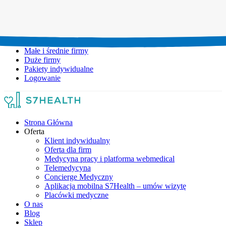
Umów wizytę:
+48 777 111 777
Infolinia czynna:
pon-pt: 8.00-20.00
Małe i średnie firmy
Duże firmy
Pakiety indywidualne
Logowanie
Strona Główna
Oferta
Klient indywidualny
Oferta dla firm
Medycyna pracy i platforma webmedical
Telemedycyna
Concierge Medyczny
Aplikacja mobilna S7Health – umów wizytę
Placówki medyczne
O nas
Blog
Sklep