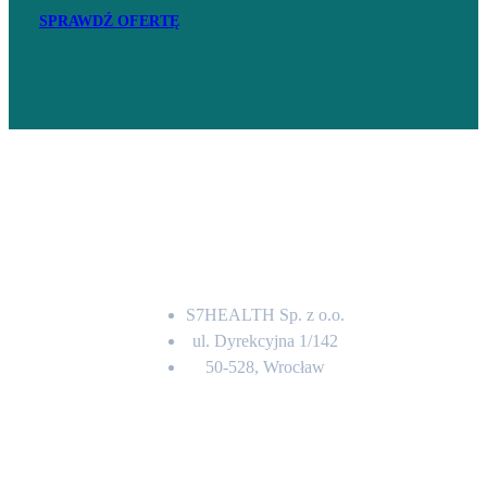
SPRAWDŹ OFERTĘ
Adres
S7HEALTH Sp. z o.o.
ul. Dyrekcyjna 1/142
50-528, Wrocław
Kontakt