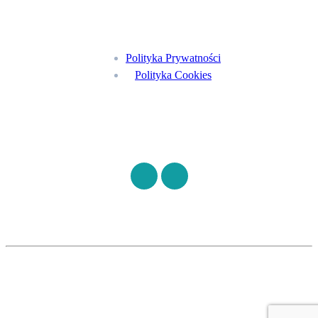
Menu
Polityka Prywatności
Polityka Cookies
Znajdź nas na
©
S7HEALTH
2026