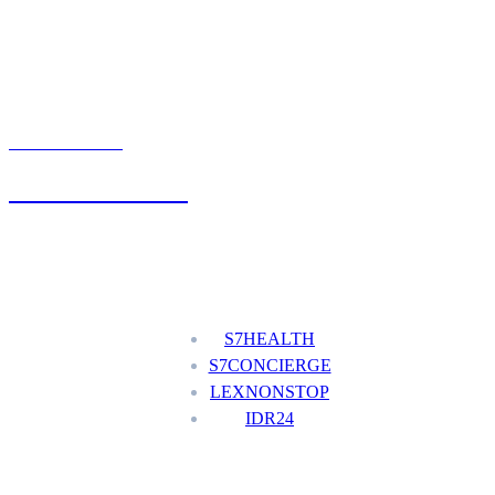
UMÓW WIZYTĘ
+48 777 111 777
Nasze usługi
S7HEALTH
S7CONCIERGE
LEXNONSTOP
IDR24