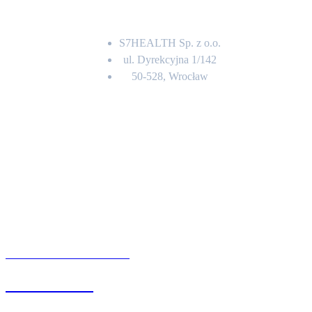
Adres
S7HEALTH Sp. z o.o.
ul. Dyrekcyjna 1/142
50-528, Wrocław
Kontakt
BIURO OBSŁUGI KLIENTA
71 342 88 41