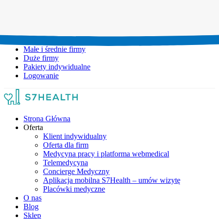
Umów wizytę:
+48 777 111 777
Infolinia czynna:
pon-pt: 8.00-20.00
Małe i średnie firmy
Duże firmy
Pakiety indywidualne
Logowanie
Strona Główna
Oferta
Klient indywidualny
Oferta dla firm
Medycyna pracy i platforma webmedical
Telemedycyna
Concierge Medyczny
Aplikacja mobilna S7Health – umów wizytę
Placówki medyczne
O nas
Blog
Sklep