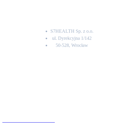
Adres
S7HEALTH Sp. z o.o.
ul. Dyrekcyjna 1/142
50-528, Wrocław
Kontakt
BIURO OBSŁUGI KLIENTA