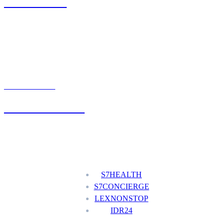
71 342 88 41
UMÓW WIZYTĘ
+48 777 111 777
Nasze usługi
S7HEALTH
S7CONCIERGE
LEXNONSTOP
IDR24