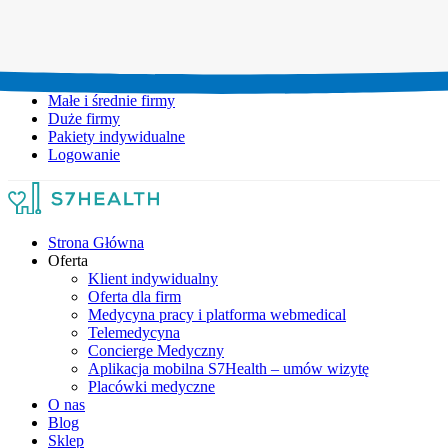
Umów wizytę:
+48 777 111 777
Infolinia czynna:
pon-pt: 8.00-20.00
Małe i średnie firmy
Duże firmy
Pakiety indywidualne
Logowanie
Strona Główna
Oferta
Klient indywidualny
Oferta dla firm
Medycyna pracy i platforma webmedical
Telemedycyna
Concierge Medyczny
Aplikacja mobilna S7Health – umów wizytę
Placówki medyczne
O nas
Blog
Sklep