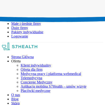
Umów wizytę:
+48 777 111 777
Infolinia czynna:
pon-pt: 8.00-20.00
Małe i średnie firmy
Duże firmy
Pakiety indywidualne
Logowanie
Strona Główna
Oferta
Klient indywidualny
Oferta dla firm
Medycyna pracy i platforma webmedical
Telemedycyna
Concierge Medyczny
Aplikacja mobilna S7Health – umów wizytę
Placówki medyczne
O nas
Blog
Sklep