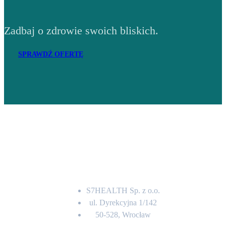
Zadbaj o zdrowie swoich bliskich.
SPRAWDŹ OFERTĘ
Adres
S7HEALTH Sp. z o.o.
ul. Dyrekcyjna 1/142
50-528, Wrocław