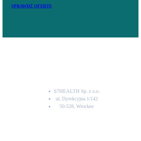
SPRAWDŹ OFERTĘ
Adres
S7HEALTH Sp. z o.o.
ul. Dyrekcyjna 1/142
50-528, Wrocław
Kontakt