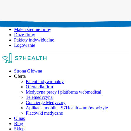
Umów wizytę:
+48 777 111 777
Infolinia czynna:
pon-pt: 8.00-20.00
Małe i średnie firmy
Duże firmy
Pakiety indywidualne
Logowanie
Strona Główna
Oferta
Klient indywidualny
Oferta dla firm
Medycyna pracy i platforma webmedical
Telemedycyna
Concierge Medyczny
Aplikacja mobilna S7Health – umów wizytę
Placówki medyczne
O nas
Blog
Sklep