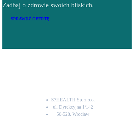
Zadbaj o zdrowie swoich bliskich.
SPRAWDŹ OFERTĘ
Adres
S7HEALTH Sp. z o.o.
ul. Dyrekcyjna 1/142
50-528, Wrocław