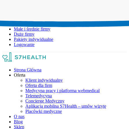
Umów wizytę:
+48 777 111 777
Infolinia czynna:
pon-pt: 8.00-20.00
Małe i średnie firmy
Duże firmy
Pakiety indywidualne
Logowanie
Strona Główna
Oferta
Klient indywidualny
Oferta dla firm
Medycyna pracy i platforma webmedical
Telemedycyna
Concierge Medyczny
Aplikacja mobilna S7Health – umów wizytę
Placówki medyczne
O nas
Blog
Sklep