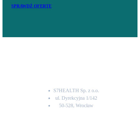
SPRAWDŹ OFERTĘ
Adres
S7HEALTH Sp. z o.o.
ul. Dyrekcyjna 1/142
50-528, Wrocław
Kontakt