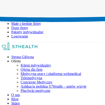
Umów wizytę:
+48 777 111 777
Infolinia czynna:
pon-pt: 8.00-20.00
Małe i średnie firmy
Duże firmy
Pakiety indywidualne
Logowanie
Strona Główna
Oferta
Klient indywidualny
Oferta dla firm
Medycyna pracy i platforma webmedical
Telemedycyna
Concierge Medyczny
Aplikacja mobilna S7Health – umów wizytę
Placówki medyczne
O nas
Blog
Sklep