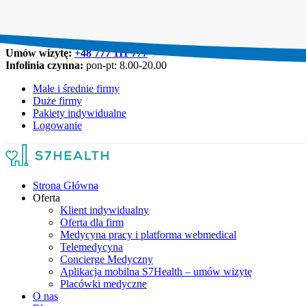
Umów wizytę:
+48 777 111 777
Infolinia czynna:
pon-pt: 8.00-20.00
Małe i średnie firmy
Duże firmy
Pakiety indywidualne
Logowanie
Strona Główna
Oferta
Klient indywidualny
Oferta dla firm
Medycyna pracy i platforma webmedical
Telemedycyna
Concierge Medyczny
Aplikacja mobilna S7Health – umów wizytę
Placówki medyczne
O nas