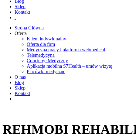
Blog
Sklep
Kontakt
Strona Główna
Oferta
Klient indywidualny
Oferta dla firm
Medycyna pracy i platforma webmedical
Telemedycyna
Concierge Medyczny
Aplikacja mobilna S7Health – umów wizytę
Placówki medyczne
O nas
Blog
Sklep
Kontakt
REHMOBI REHABIL