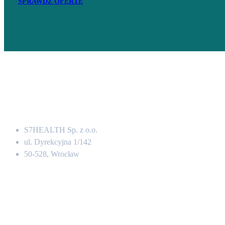
SPRAWDŹ OFERTĘ
Adres
S7HEALTH Sp. z o.o.
ul. Dyrekcyjna 1/142
50-528, Wrocław
Kontakt