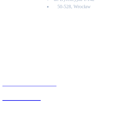
50-528, Wrocław
Kontakt
BIURO OBSŁUGI KLIENTA
71 342 88 41