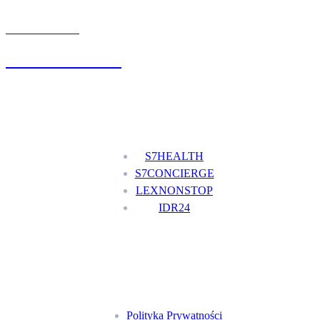
UMÓW WIZYTĘ
+48 777 111 777
Nasze usługi
S7HEALTH
S7CONCIERGE
LEXNONSTOP
IDR24
Menu
Polityka Prywatności