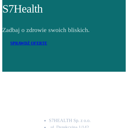
S7Health
Zadbaj o zdrowie swoich bliskich.
SPRAWDŹ OFERTĘ
Adres
S7HEALTH Sp. z o.o.
ul. Dyrekcyjna 1/142