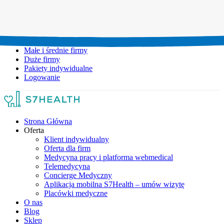
Umów wizytę:
+48 777 111 777
Infolinia czynna:
pon-pt: 8.00-20.00
Małe i średnie firmy
Duże firmy
Pakiety indywidualne
Logowanie
Strona Główna
Oferta
Klient indywidualny
Oferta dla firm
Medycyna pracy i platforma webmedical
Telemedycyna
Concierge Medyczny
Aplikacja mobilna S7Health – umów wizytę
Placówki medyczne
O nas
Blog
Sklep