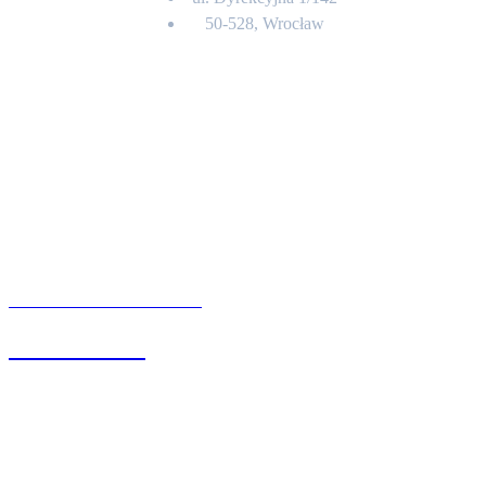
50-528, Wrocław
Kontakt
BIURO OBSŁUGI KLIENTA
71 342 88 41