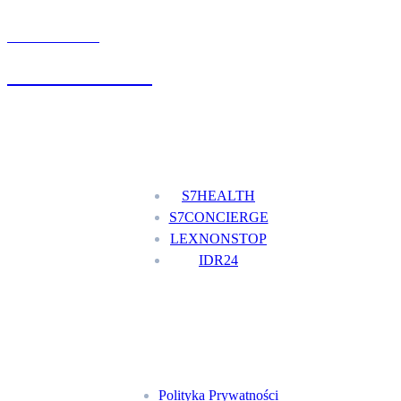
UMÓW WIZYTĘ
+48 777 111 777
Nasze usługi
S7HEALTH
S7CONCIERGE
LEXNONSTOP
IDR24
Menu
Polityka Prywatności