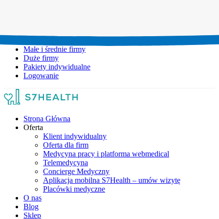
Umów wizytę:
+48 777 111 777
Infolinia czynna:
pon-pt: 8.00-20.00
Małe i średnie firmy
Duże firmy
Pakiety indywidualne
Logowanie
Strona Główna
Oferta
Klient indywidualny
Oferta dla firm
Medycyna pracy i platforma webmedical
Telemedycyna
Concierge Medyczny
Aplikacja mobilna S7Health – umów wizytę
Placówki medyczne
O nas
Blog
Sklep