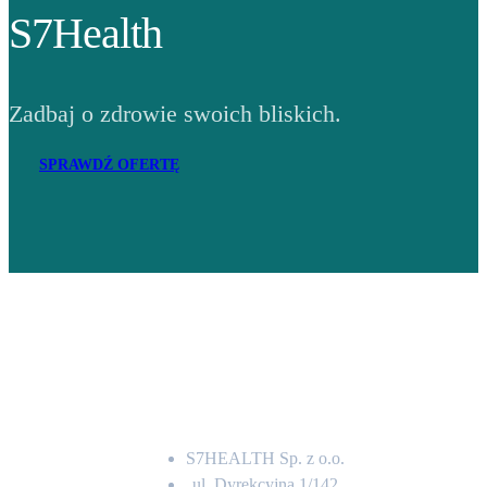
S7Health
Zadbaj o zdrowie swoich bliskich.
SPRAWDŹ OFERTĘ
Adres
S7HEALTH Sp. z o.o.
ul. Dyrekcyjna 1/142