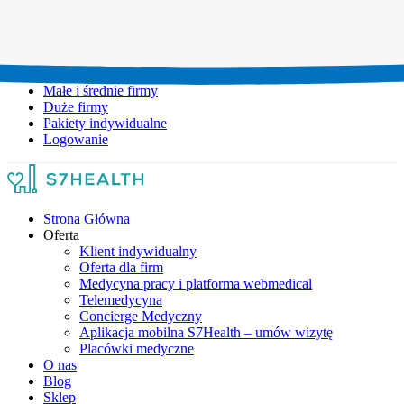
Umów wizytę:
+48 777 111 777
Infolinia czynna:
pon-pt: 8.00-20.00
Małe i średnie firmy
Duże firmy
Pakiety indywidualne
Logowanie
Strona Główna
Oferta
Klient indywidualny
Oferta dla firm
Medycyna pracy i platforma webmedical
Telemedycyna
Concierge Medyczny
Aplikacja mobilna S7Health – umów wizytę
Placówki medyczne
O nas
Blog
Sklep