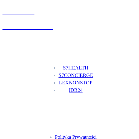
UMÓW WIZYTĘ
+48 777 111 777
Nasze usługi
S7HEALTH
S7CONCIERGE
LEXNONSTOP
IDR24
Menu
Polityka Prywatności