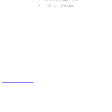
50-528, Wrocław
Kontakt
BIURO OBSŁUGI KLIENTA
71 342 88 41