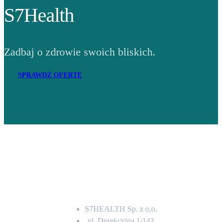
S7Health
Zadbaj o zdrowie swoich bliskich.
SPRAWDŹ OFERTĘ
Adres
S7HEALTH Sp. z o.o.
ul. Dyrekcyjna 1/142