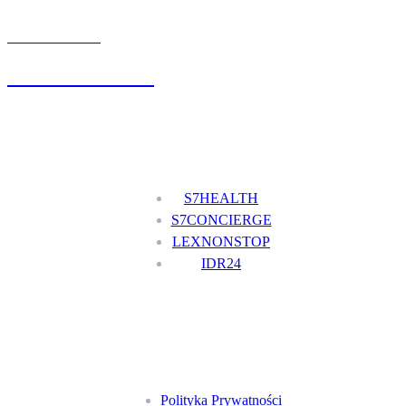
UMÓW WIZYTĘ
+48 777 111 777
Nasze usługi
S7HEALTH
S7CONCIERGE
LEXNONSTOP
IDR24
Menu
Polityka Prywatności