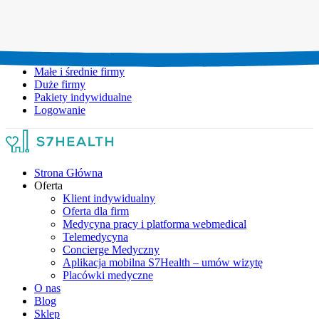
Umów wizytę:
+48 777 111 777
Infolinia czynna:
pon-pt: 8.00-20.00
Małe i średnie firmy
Duże firmy
Pakiety indywidualne
Logowanie
Strona Główna
Oferta
Klient indywidualny
Oferta dla firm
Medycyna pracy i platforma webmedical
Telemedycyna
Concierge Medyczny
Aplikacja mobilna S7Health – umów wizytę
Placówki medyczne
O nas
Blog
Sklep