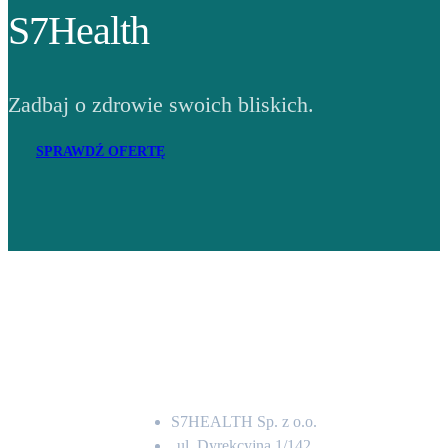
S7Health
Zadbaj o zdrowie swoich bliskich.
SPRAWDŹ OFERTĘ
Adres
S7HEALTH Sp. z o.o.
ul. Dyrekcyjna 1/142