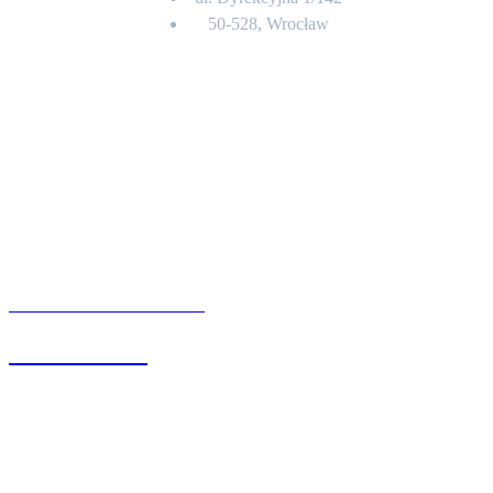
50-528, Wrocław
Kontakt
BIURO OBSŁUGI KLIENTA
71 342 88 41