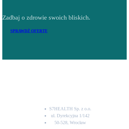
Zadbaj o zdrowie swoich bliskich.
SPRAWDŹ OFERTĘ
Adres
S7HEALTH Sp. z o.o.
ul. Dyrekcyjna 1/142
50-528, Wrocław