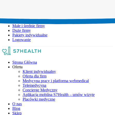
Umów wizytę:
+48 777 111 777
Infolinia czynna:
pon-pt: 8.00-20.00
Małe i średnie firmy
Duże firmy
Pakiety indywidualne
Logowanie
Strona Główna
Oferta
Klient indywidualny
Oferta dla firm
Medycyna pracy i platforma webmedical
Telemedycyna
Concierge Medyczny
Aplikacja mobilna S7Health – umów wizytę
Placówki medyczne
O nas
Blog
Sklep