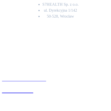
S7HEALTH Sp. z o.o.
ul. Dyrekcyjna 1/142
50-528, Wrocław
Kontakt
BIURO OBSŁUGI KLIENTA
71 342 88 41