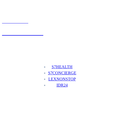
UMÓW WIZYTĘ
+48 777 111 777
Nasze usługi
S7HEALTH
S7CONCIERGE
LEXNONSTOP
IDR24
Menu