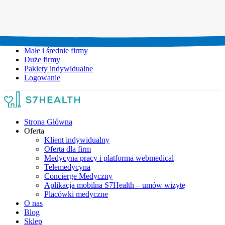
Umów wizytę:
+48 777 111 777
Infolinia czynna:
pon-pt: 8.00-20.00
Małe i średnie firmy
Duże firmy
Pakiety indywidualne
Logowanie
Strona Główna
Oferta
Klient indywidualny
Oferta dla firm
Medycyna pracy i platforma webmedical
Telemedycyna
Concierge Medyczny
Aplikacja mobilna S7Health – umów wizytę
Placówki medyczne
O nas
Blog
Sklep