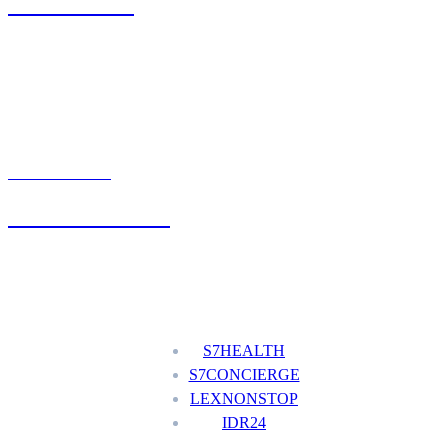
71 342 88 41
UMÓW WIZYTĘ
+48 777 111 777
Nasze usługi
S7HEALTH
S7CONCIERGE
LEXNONSTOP
IDR24