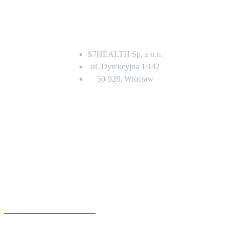
Adres
S7HEALTH Sp. z o.o.
ul. Dyrekcyjna 1/142
50-528, Wrocław
Kontakt
BIURO OBSŁUGI KLIENTA