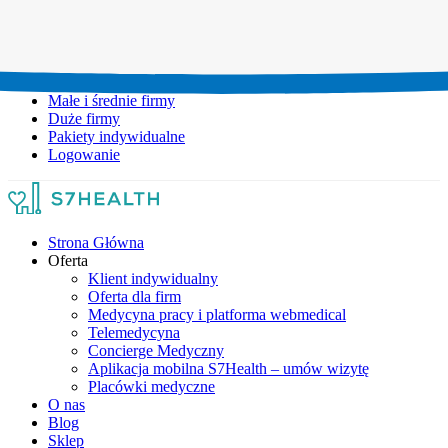
Umów wizytę:
+48 777 111 777
Infolinia czynna:
pon-pt: 8.00-20.00
Małe i średnie firmy
Duże firmy
Pakiety indywidualne
Logowanie
Strona Główna
Oferta
Klient indywidualny
Oferta dla firm
Medycyna pracy i platforma webmedical
Telemedycyna
Concierge Medyczny
Aplikacja mobilna S7Health – umów wizytę
Placówki medyczne
O nas
Blog
Sklep