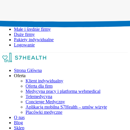
Umów wizytę:
+48 777 111 777
Infolinia czynna:
pon-pt: 8.00-20.00
Małe i średnie firmy
Duże firmy
Pakiety indywidualne
Logowanie
Strona Główna
Oferta
Klient indywidualny
Oferta dla firm
Medycyna pracy i platforma webmedical
Telemedycyna
Concierge Medyczny
Aplikacja mobilna S7Health – umów wizytę
Placówki medyczne
O nas
Blog
Sklep