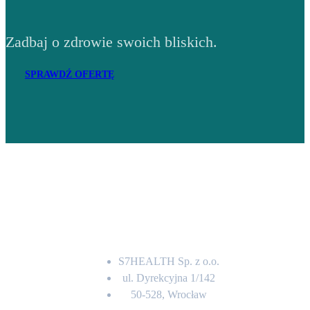
Zadbaj o zdrowie swoich bliskich.
SPRAWDŹ OFERTĘ
Adres
S7HEALTH Sp. z o.o.
ul. Dyrekcyjna 1/142
50-528, Wrocław