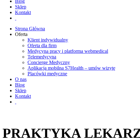
Blog
Sklep
Kontakt
Strona Główna
Oferta
Klient indywidualny
Oferta dla firm
Medycyna pracy i platforma webmedical
Telemedycyna
Concierge Medyczny
Aplikacja mobilna S7Health – umów wizytę
Placówki medyczne
O nas
Blog
Sklep
Kontakt
PRAKTYKA LEKARZA