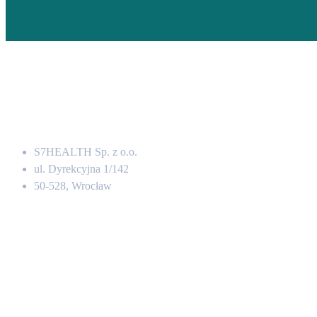
Adres
S7HEALTH Sp. z o.o.
ul. Dyrekcyjna 1/142
50-528, Wrocław
Kontakt