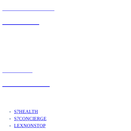
BIURO OBSŁUGI KLIENTA
71 342 88 41
UMÓW WIZYTĘ
+48 777 111 777
Nasze usługi
S7HEALTH
S7CONCIERGE
LEXNONSTOP