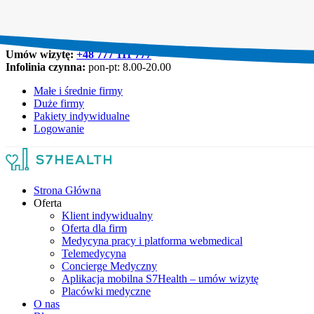
Umów wizytę:
+48 777 111 777
Infolinia czynna:
pon-pt: 8.00-20.00
Małe i średnie firmy
Duże firmy
Pakiety indywidualne
Logowanie
Strona Główna
Oferta
Klient indywidualny
Oferta dla firm
Medycyna pracy i platforma webmedical
Telemedycyna
Concierge Medyczny
Aplikacja mobilna S7Health – umów wizytę
Placówki medyczne
O nas