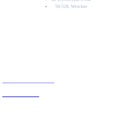
50-528, Wrocław
Kontakt
BIURO OBSŁUGI KLIENTA
71 342 88 41