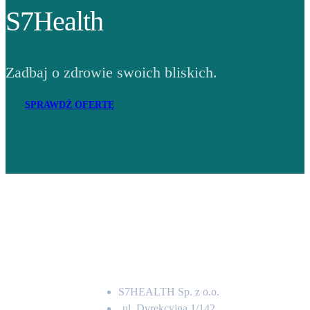
S7Health
Zadbaj o zdrowie swoich bliskich.
SPRAWDŹ OFERTĘ
Adres
S7HEALTH Sp. z o.o.
ul. Dyrekcyjna 1/142