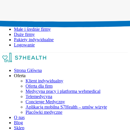
Umów wizytę:
+48 777 111 777
Infolinia czynna:
pon-pt: 8.00-20.00
Małe i średnie firmy
Duże firmy
Pakiety indywidualne
Logowanie
Strona Główna
Oferta
Klient indywidualny
Oferta dla firm
Medycyna pracy i platforma webmedical
Telemedycyna
Concierge Medyczny
Aplikacja mobilna S7Health – umów wizytę
Placówki medyczne
O nas
Blog
Sklep