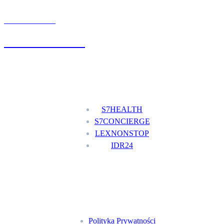
UMÓW WIZYTĘ
+48 777 111 777
Nasze usługi
S7HEALTH
S7CONCIERGE
LEXNONSTOP
IDR24
Menu
Polityka Prywatności